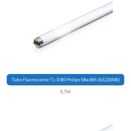
Tubo Fluorescente TL-D 80 Philips 58w 865 (63225840)
9,75
€