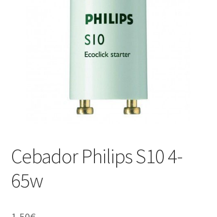
menú
Contacta con nosotros
hijo
Cebador Philips S10 4-
65w
1,50
€