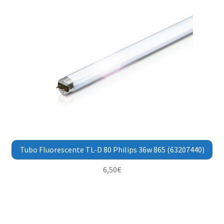
Tubo Fluorescente TL-D 80 Philips 36w 865 (63207440)
6,50
€