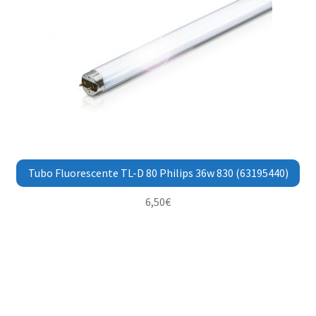
Tubo Fluorescente TL-D 80 Philips 36w 830 (63195440)
6,50
€