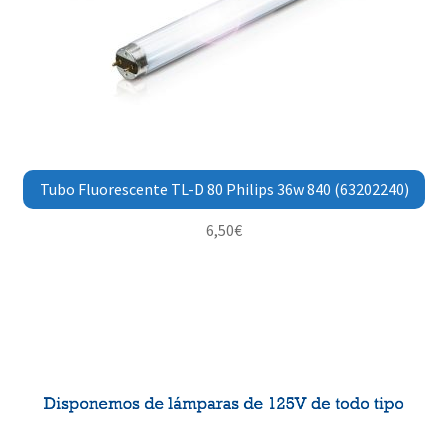
Tubo Fluorescente TL-D 80 Philips 36w 840 (63202240)
6,50
€