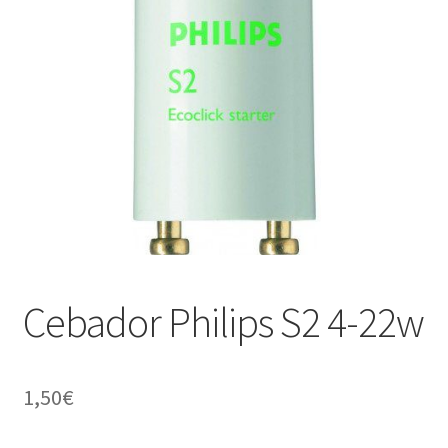
menú
Contacta con nosotros
hijo
Cebador Philips S2 4-22w
1,50
€