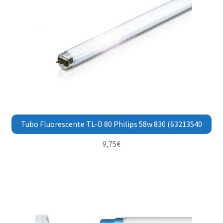
Tubo Fluorescente TL-D 80 Philips 58w 830 (63213540
9,75
€