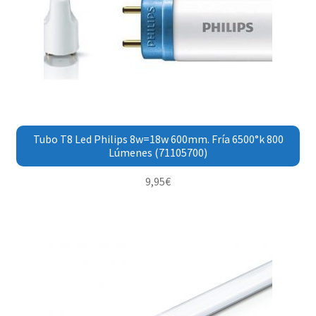
Tubo T8 Led Philips 8w=18w 600mm. Fría 6500°k 800
Lúmenes (71105700)
9,95
€