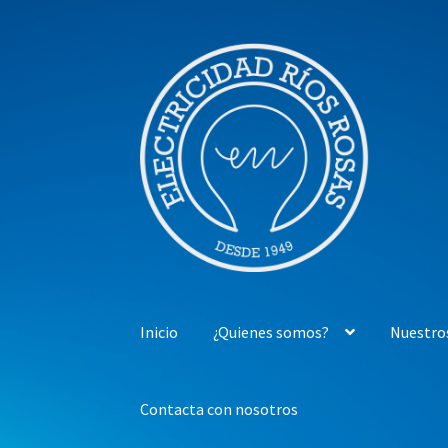
Ir
Ir
a
al
la
contenido
navegación
Inicio
¿Quienes somos?
Nuestro
Contacta con nosotros