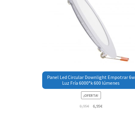
Panel Led Circular Downlight Empotrar 6w
Luz Fría 6000°k 600 lúmenes
¡OFERTA!
8,95
€
6,95
€