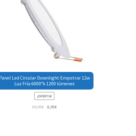
Panel Led Circular Downlight Empotrar 12w
Luz Fría 6000°k 1200 lúmenes
¡OFERTA!
10,95
€
8,95
€