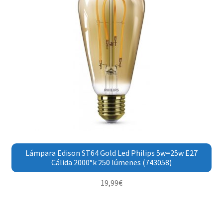
Lámpara Edison ST64 Gold Led Philips 5w=25w E27
Cálida 2000°k 250 lúmenes (743058)
19,99
€