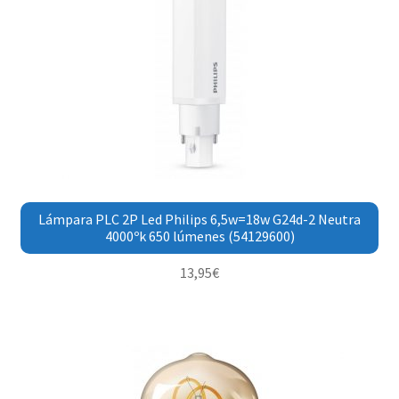
Lámpara PLC 2P Led Philips 6,5w=18w G24d-2 Neutra
4000ºk 650 lúmenes (54129600)
13,95
€