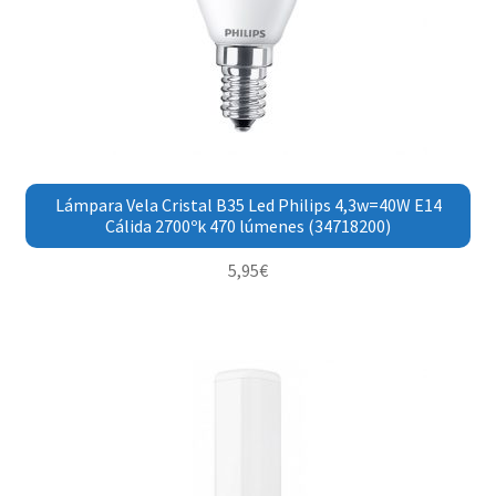
Lámpara Vela Cristal B35 Led Philips 4,3w=40W E14
Cálida 2700ºk 470 lúmenes (34718200)
5,95
€