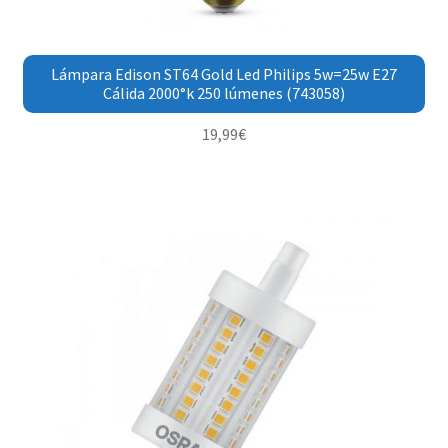
Lámpara Edison ST64 Gold Led Philips 5w=25w E27
Cálida 2000°k 250 lúmenes (743058)
19,99
€