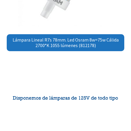
Lámpara Lineal R7s 78mm. Led Osram 8w=75w Cálida
2700°K 1055 lúmenes (812178)