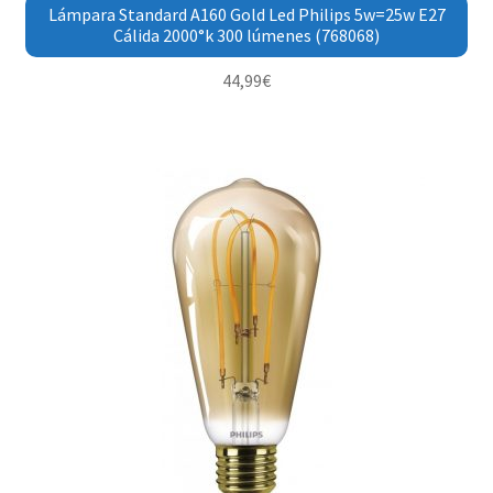
Lámpara Standard A160 Gold Led Philips 5w=25w E27
Cálida 2000°k 300 lúmenes (768068)
44,99
€