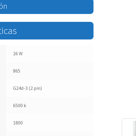
ión
ticas
26 W
865
G24d-3 (2 pin)
6500 k
1800