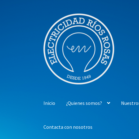
Ir
Ir
a
al
la
contenido
navegación
Inicio
¿Quienes somos?
Nuestro
Contacta con nosotros