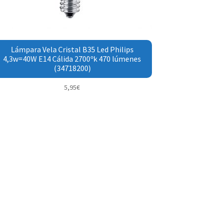
Lámpara Vela Cristal B35 Led Philips
4,3w=40W E14 Cálida 2700ºk 470 lúmenes
(34718200)
5,95
€