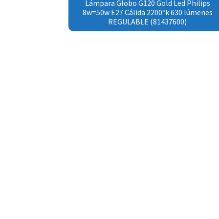
Lámpara Globo G120 Gold Led Philips
8w=50w E27 Cálida 2200ºk 630 lúmenes
REGULABLE (81437600)