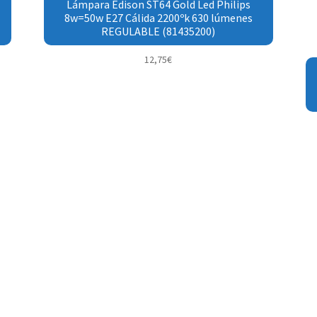
Lámpara Edison ST64 Gold Led Philips
8w=50w E27 Cálida 2200ºk 630 lúmenes
REGULABLE (81435200)
12,75
€