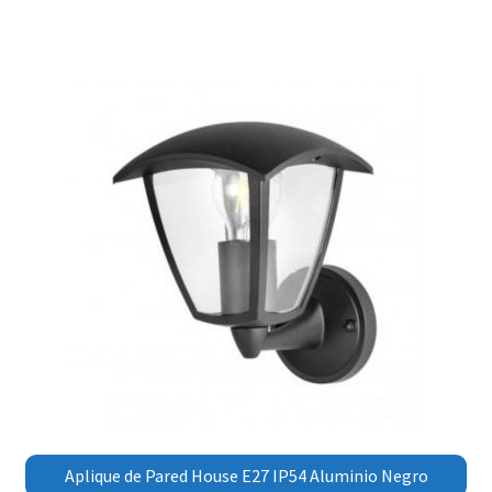
Aplique de Pared House E27 IP54 Aluminio Negro