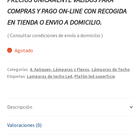
COMPRAS Y PAGO ON-LINE CON RECOGIDA
EN TIENDA O ENVIO A DOMICILIO.
( Consultar condiciones de envío a domicilio )
Agotado
Categorías:
4. Apliques, Lámparas y Flexos
,
Lámparas de Techo
Etiquetas:
Lamparas de techo Led
,
Plafón led superficie
Descripción
Valoraciones (0)