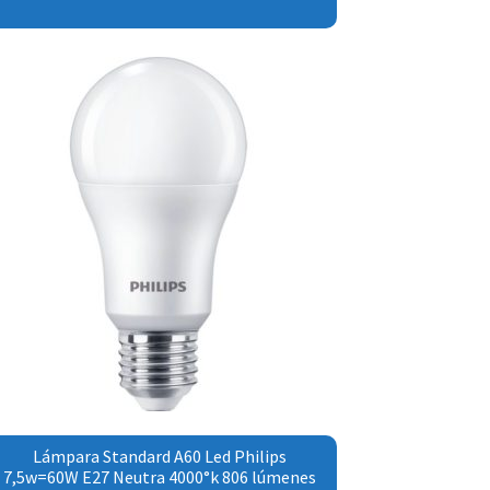
Lámpara Standard A60 Led Philips
7,5w=60W E27 Neutra 4000°k 806 lúmenes