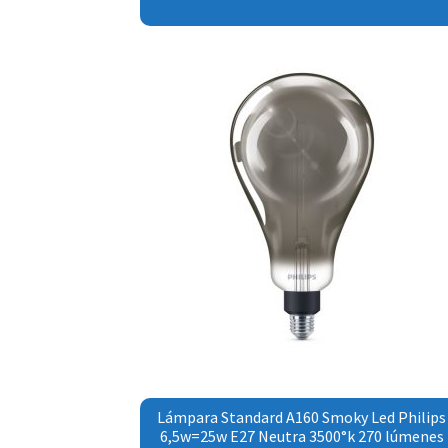
Lámpara Standard A160 Smoky Led Philips
6,5w=25w E27 Neutra 3500°k 270 lúmenes