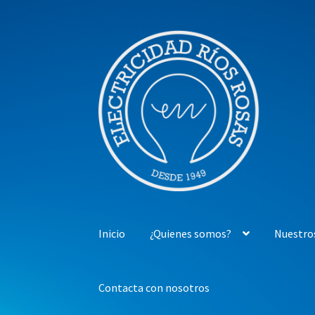
Ir
Ir
a
al
la
contenido
navegación
Inicio
¿Quienes somos?
Nuestro
Contacta con nosotros