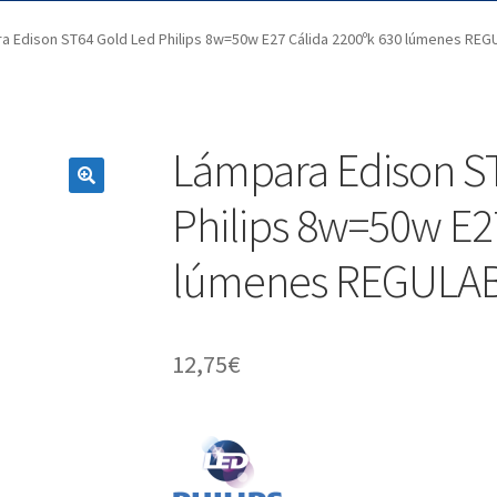
a Edison ST64 Gold Led Philips 8w=50w E27 Cálida 2200ºk 630 lúmenes REG
Lámpara Edison S
Philips 8w=50w E2
lúmenes REGULAB
12,75
€