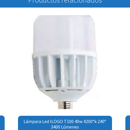
Productos relacionados
Lámpara Led ILOGO T100 40w 4200°k 240°
3400 Lúmenes