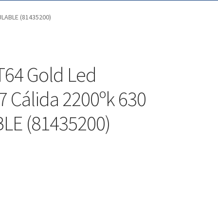
ULABLE (81435200)
T64 Gold Led
7 Cálida 2200ºk 630
LE (81435200)