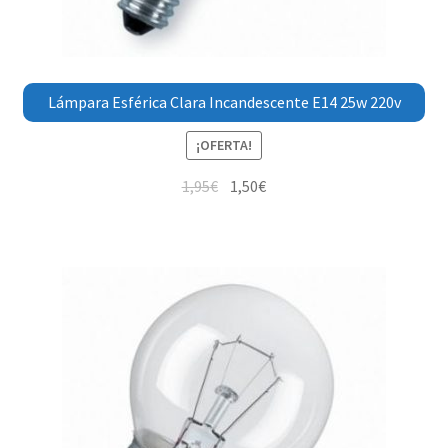
Lámpara Esférica Clara Incandescente E14 25w 220v
¡OFERTA!
1,95
€
1,50
€