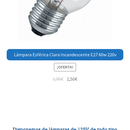
Lámpara Esférica Clara Incandescente E27 60w 220v
¡OFERTA!
1,95
€
1,50
€