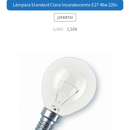
Lámpara Standard Clara Incandescente E27 40w 220v
¡OFERTA!
1,95
€
1,50
€