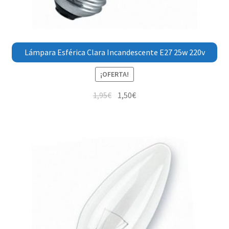
Lámpara Esférica Clara Incandescente E27 25w 220v
¡OFERTA!
1,95
€
1,50
€