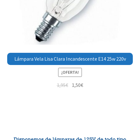
Lámpara Vela Lisa Clara Incandescente E14 25w 220v
¡OFERTA!
1,95
€
1,50
€