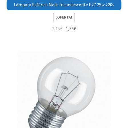
Lámpara Esférica Mate Incandescente E27 25w 220v
¡OFERTA!
2,15
€
1,75
€