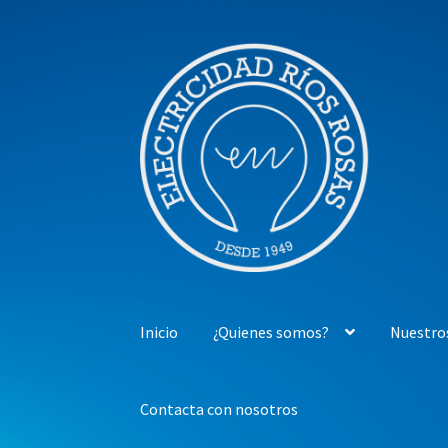
Ir
Ir
a
al
la
contenido
navegación
Inicio
¿Quienes somos?
Nuestro
Contacta con nosotros