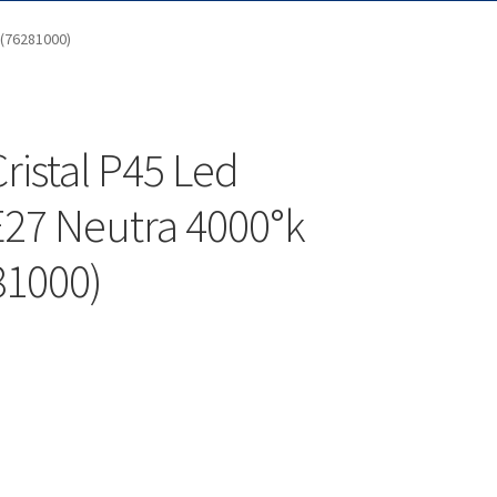
 (76281000)
ristal P45 Led
E27 Neutra 4000°k
81000)