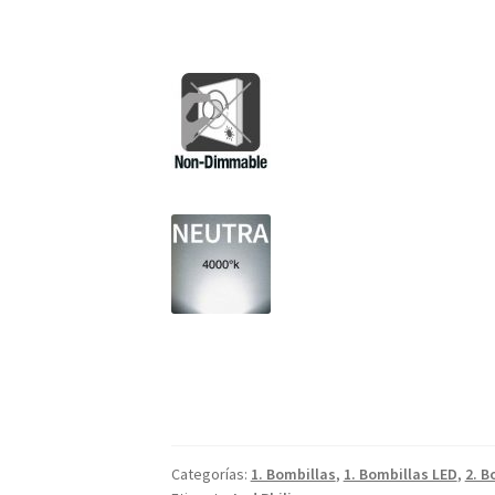
Categorías:
1. Bombillas
,
1. Bombillas LED
,
2. B