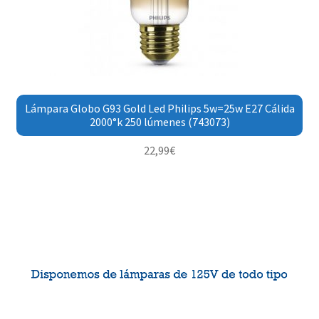
Lámpara Globo G93 Gold Led Philips 5w=25w E27 Cálida
2000°k 250 lúmenes (743073)
22,99
€