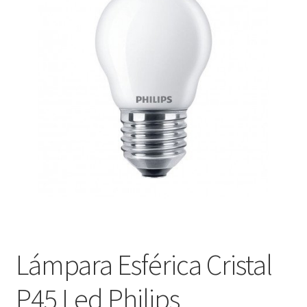
menú
Contacta con nosotros
hijo
Lámpara Esférica Cristal
P45 Led Philips