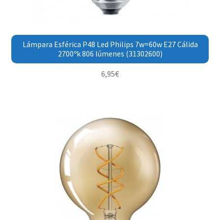
Lámpara Esférica P48 Led Philips 7w=60w E27 Cálida
2700ºk 806 lúmenes (31302600)
6,95
€