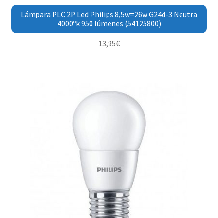
Lámpara PLC 2P Led Philips 8,5w=26w G24d-3 Neutra
4000ºk 950 lúmenes (54125800)
13,95
€