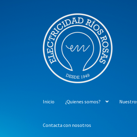
Ir
Ir
a
al
la
contenido
navegación
Inicio
¿Quienes somos?
Nuestro
Contacta con nosotros