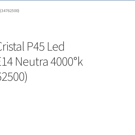
 (34762500)
ristal P45 Led
E14 Neutra 4000°k
62500)