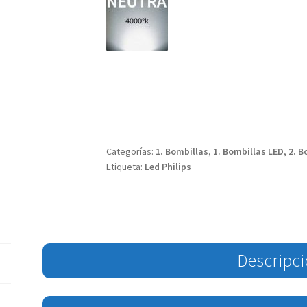
Categorías:
1. Bombillas
,
1. Bombillas LED
,
2. B
Etiqueta:
Led Philips
Descripc