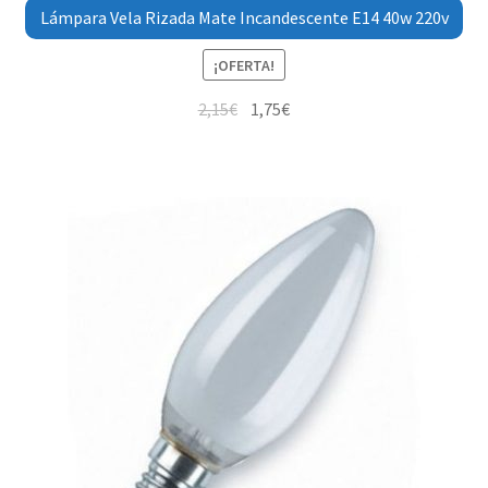
Lámpara Vela Rizada Mate Incandescente E14 40w 220v
¡OFERTA!
2,15
€
1,75
€