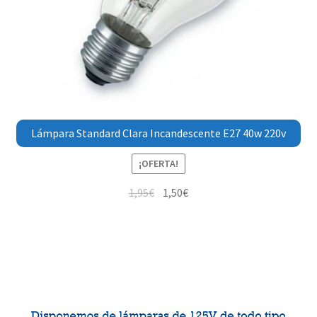
Lámpara Standard Clara Incandescente E27 40w 220v
¡OFERTA!
1,95
€
1,50
€