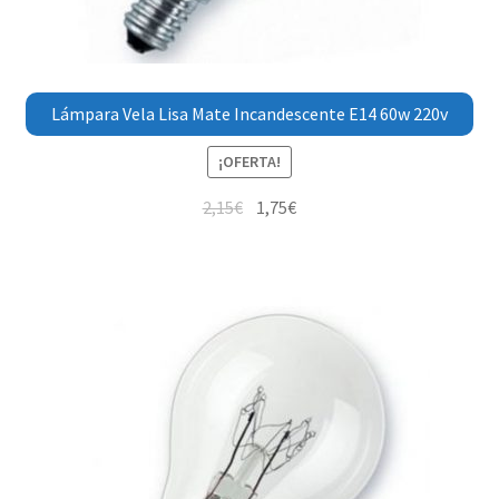
Lámpara Vela Lisa Mate Incandescente E14 60w 220v
¡OFERTA!
2,15
€
1,75
€