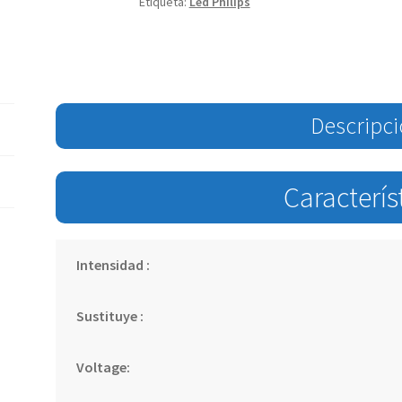
Etiqueta:
Led Philips
Descripc
Caracterís
Intensidad :
Sustituye :
Voltage: