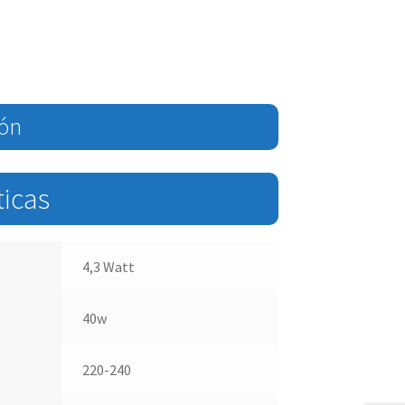
ión
ticas
4,3 Watt
40w
220-240