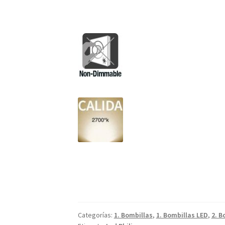
Categorías:
1. Bombillas
,
1. Bombillas LED
,
2. B