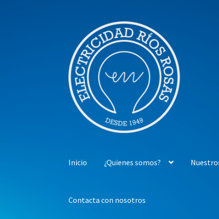
Ir
Ir
a
al
la
contenido
navegación
Inicio
¿Quienes somos?
Nuestro
Contacta con nosotros