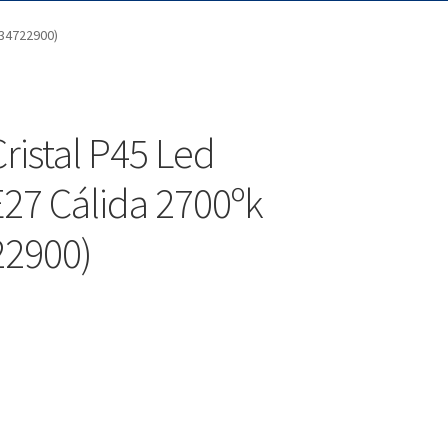
(34722900)
ristal P45 Led
E27 Cálida 2700ºk
22900)