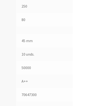
250
80
45 mm
10 unds.
50000
A++
70647300