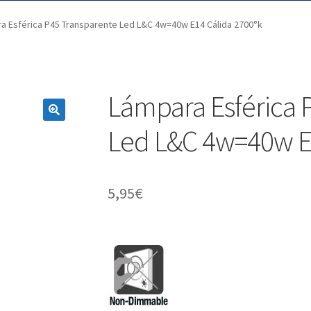
a Esférica P45 Transparente Led L&C 4w=40w E14 Cálida 2700°k
Lámpara Esférica 
Led L&C 4w=40w E
5,95
€