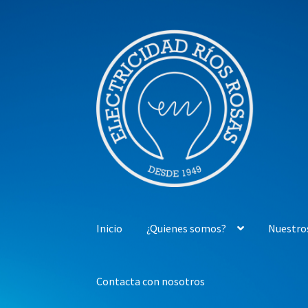
Ir
Ir
a
al
la
contenido
navegación
Inicio
¿Quienes somos?
Nuestro
Contacta con nosotros