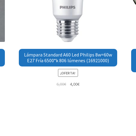
Lámpara Standard A60 Led Philips 8w=60w
E27 Fría 6500°k 806 lúmenes (16921000)
¡OFERTA!
6,00
€
4,00
€