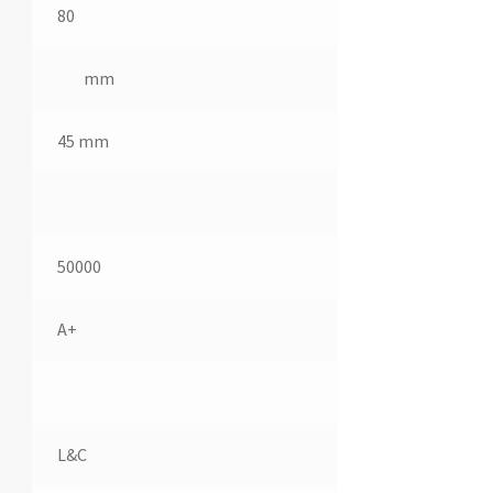
80
mm
45 mm
50000
A+
L&C