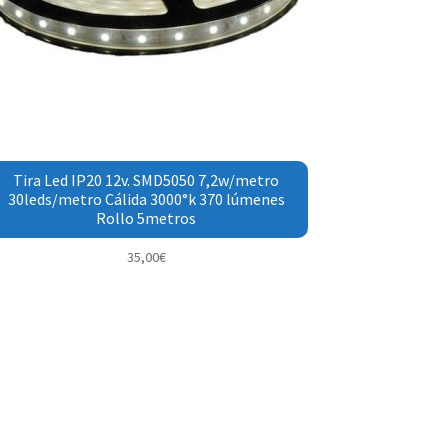
Tira Led IP20 12v. SMD5050 7,2w/metro
30leds/metro Cálida 3000°k 370 lúmenes
Rollo 5metros
35,00
€