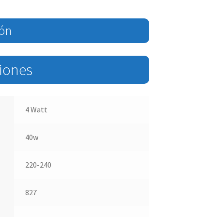
ión
ciones
4 Watt
40w
220-240
827