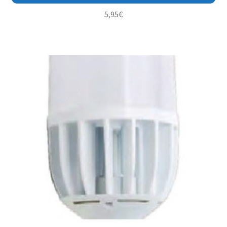
5,95
€