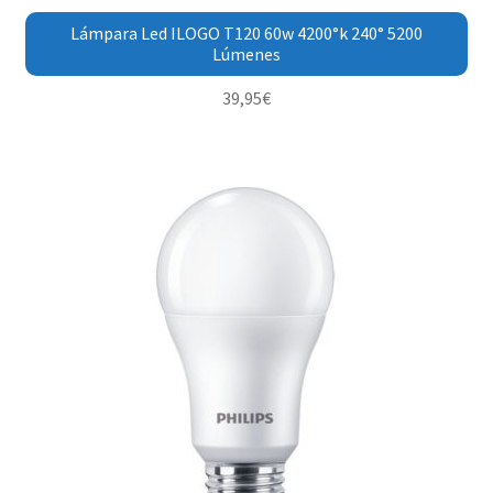
Lámpara Led ILOGO T120 60w 4200°k 240° 5200
Lúmenes
39,95
€