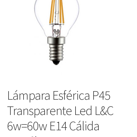
menú
Contacta con nosotros
hijo
Lámpara Esférica P45
Transparente Led L&C
6w=60w E14 Cálida