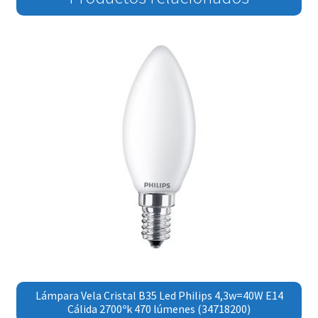
Lámpara Vela Cristal B35 Led Philips 4,3w=40W E14
Cálida 2700ºk 470 lúmenes (34718200)