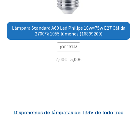
Lámpara Standard A60 Led Philips 10w=75w E27 Cálida
2700ºk 1055 lúmenes (16899200)
¡OFERTA!
7,00
€
5,00
€