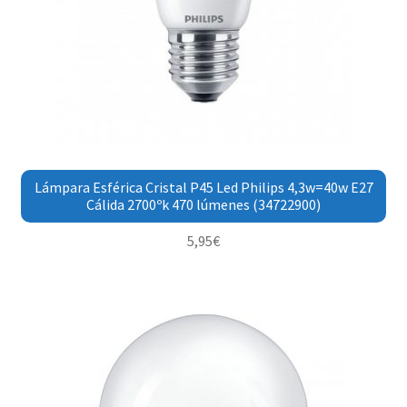
Lámpara Esférica Cristal P45 Led Philips 4,3w=40w E27
Cálida 2700ºk 470 lúmenes (34722900)
5,95
€