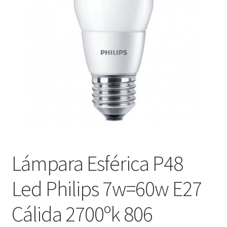
menú
Contacta con nosotros
hijo
Lámpara Esférica P48
Led Philips 7w=60w E27
Cálida 2700ºk 806