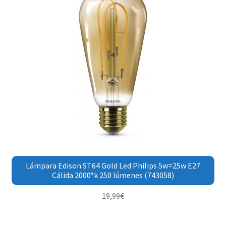
Lámpara Edison ST64 Gold Led Philips 5w=25w E27
Cálida 2000°k 250 lúmenes (743058)
19,99
€