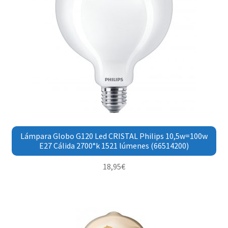
Lámpara Globo G120 Led CRISTAL Philips 10,5w=100w
E27 Cálida 2700°k 1521 lúmenes (66514200)
18,95
€