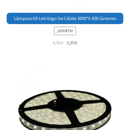
Lámpara G9 Led ilogo 5w Cálida 3000°k 420 lúmenes
¡OFERTA!
6,95
€
5,95
€