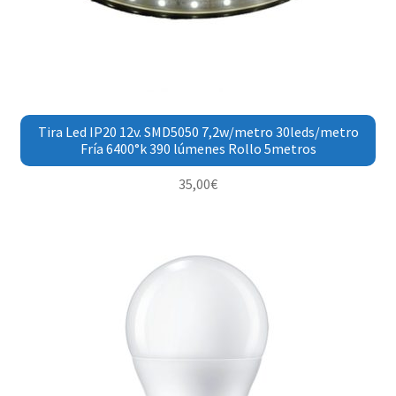
Tira Led IP20 12v. SMD5050 7,2w/metro 30leds/metro
Fría 6400°k 390 lúmenes Rollo 5metros
35,00
€