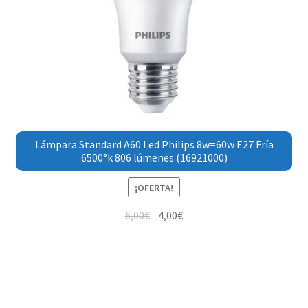
Lámpara Standard A60 Led Philips 8w=60w E27 Fría
6500°k 806 lúmenes (16921000)
¡OFERTA!
6,00
€
4,00
€