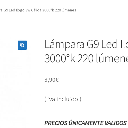
a G9 Led Ilogo 3w Cálida 3000°k 220 lúmenes
Lámpara G9 Led Il
3000°k 220 lúmen
3,90
€
( iva incluido )
PRECIOS ÚNICAMENTE VALIDOS 