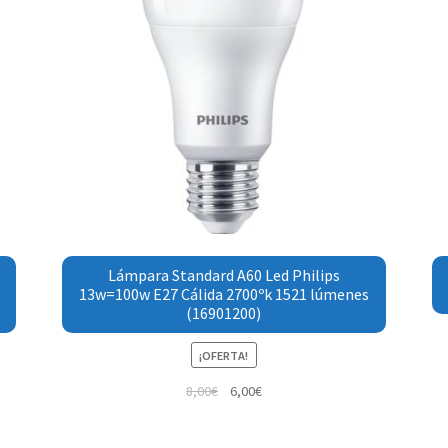
Lámpara Standard A60 Led Philips
13w=100w E27 Cálida 2700ºk 1521 lúmenes
(16901200)
¡OFERTA!
8,00
€
6,00
€