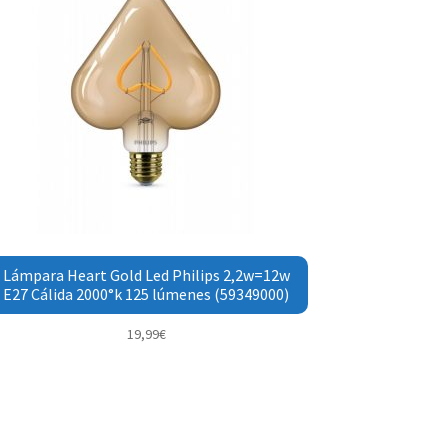
Lámpara Heart Gold Led Philips 2,2w=12w
E27 Cálida 2000°k 125 lúmenes (59349000)
19,99
€