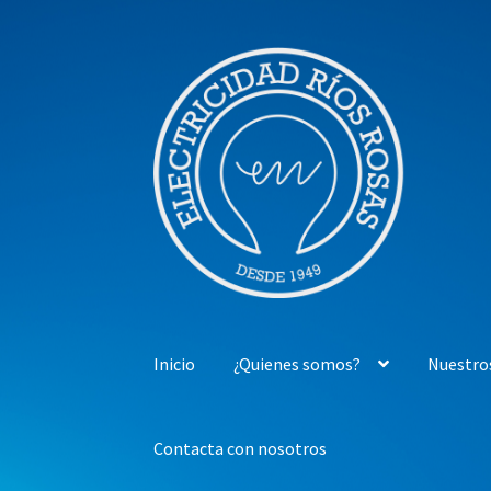
Ir
Ir
a
al
la
contenido
navegación
Inicio
¿Quienes somos?
Nuestro
Contacta con nosotros