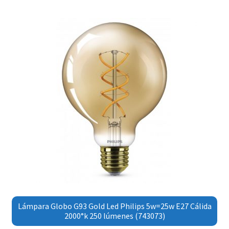
Lámpara Globo G93 Gold Led Philips 5w=25w E27 Cálida
2000°k 250 lúmenes (743073)