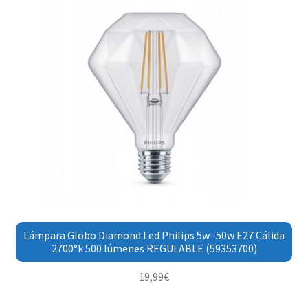
Lámpara Globo Diamond Led Philips 5w=50w E27 Cálida
2700°k 500 lúmenes REGULABLE (59353700)
19,99
€