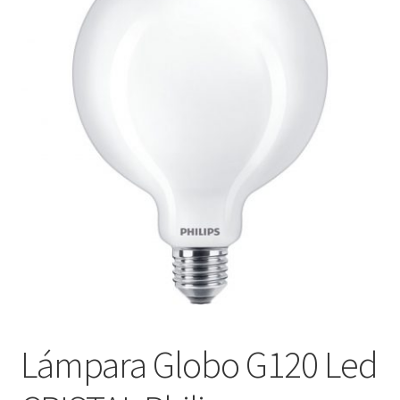
menú
Contacta con nosotros
hijo
Lámpara Globo G120 Led