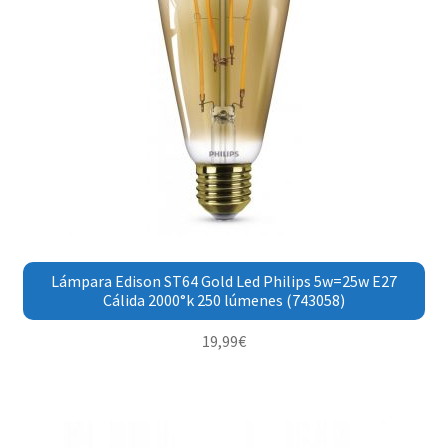
Lámpara Edison ST64 Gold Led Philips 5w=25w E27
Cálida 2000°k 250 lúmenes (743058)
19,99
€