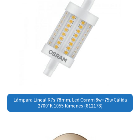
Lámpara Lineal R7s 78mm. Led Osram 8w=75w Cálida
2700°K 1055 lúmenes (812178)