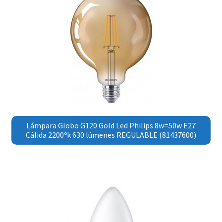
Lámpara Globo G120 Gold Led Philips 8w=50w E27
Cálida 2200ºk 630 lúmenes REGULABLE (81437600)