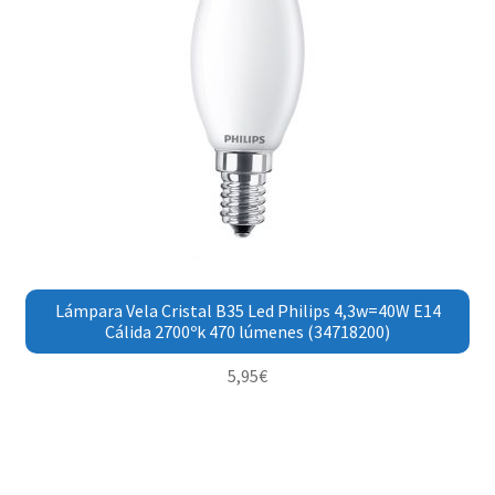
Lámpara Vela Cristal B35 Led Philips 4,3w=40W E14
Cálida 2700ºk 470 lúmenes (34718200)
5,95
€