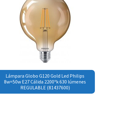
Lámpara Globo G120 Gold Led Philips
8w=50w E27 Cálida 2200ºk 630 lúmenes
REGULABLE (81437600)