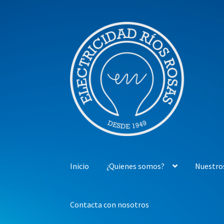
Ir
Ir
a
al
la
contenido
navegación
Inicio
¿Quienes somos?
Nuestro
Contacta con nosotros