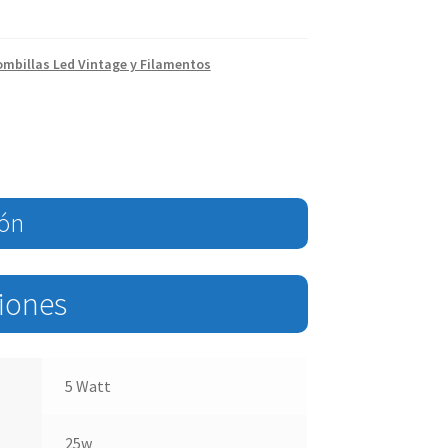
ombillas Led Vintage y Filamentos
ión
ciones
5 Watt
25w