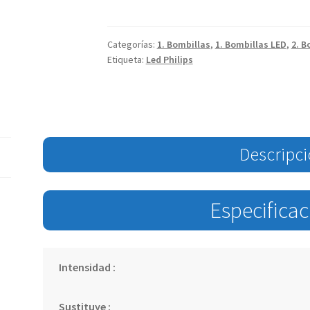
Categorías:
1. Bombillas
,
1. Bombillas LED
,
2. B
Etiqueta:
Led Philips
Descripc
Especifica
Intensidad :
Sustituye :