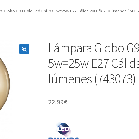
a Globo G93 Gold Led Philips 5w=25w E27 Cálida 2000°k 250 lúmenes (7430
Lámpara Globo G93
5w=25w E27 Cálida
lúmenes (743073)
22,99
€