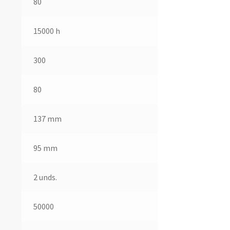
80
15000 h
300
80
137 mm
95 mm
2 unds.
50000