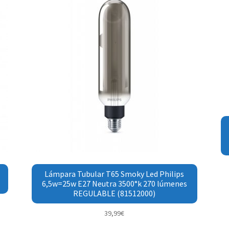
Lámpara Tubular T65 Smoky Led Philips
6,5w=25w E27 Neutra 3500°k 270 lúmenes
REGULABLE (81512000)
39,99
€