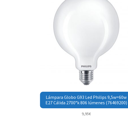
Lámpara Globo G93 Led Philips 9,5w=60w
E27 Cálida 2700°k 806 lúmenes (76469200)
9,95
€