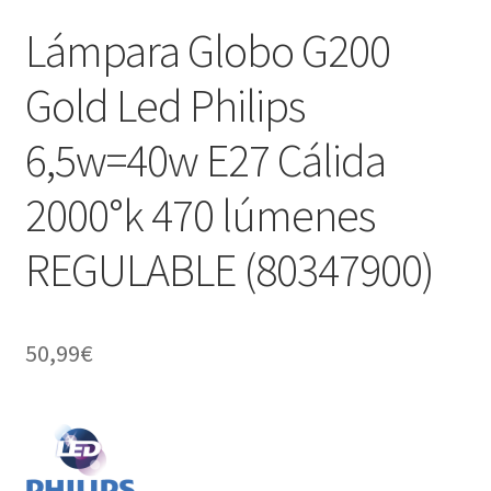
Lámpara Globo G200
Gold Led Philips
6,5w=40w E27 Cálida
2000°k 470 lúmenes
REGULABLE (80347900)
50,99
€