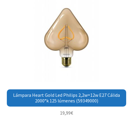
Lámpara Heart Gold Led Philips 2,2w=12w E27 Cálida
2000°k 125 lúmenes (59349000)
19,99
€