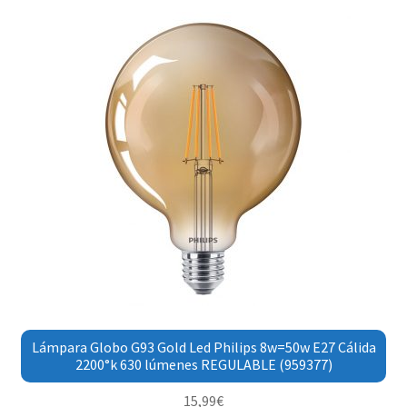
Lámpara Globo G93 Gold Led Philips 8w=50w E27 Cálida
2200°k 630 lúmenes REGULABLE (959377)
15,99
€