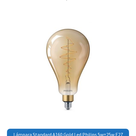
Lámpara Standard A160 Gold Led Philips 5w=25w E27