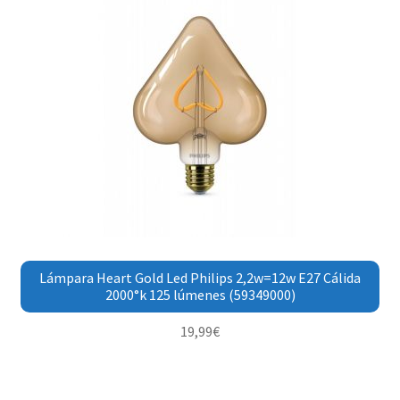
Lámpara Heart Gold Led Philips 2,2w=12w E27 Cálida
2000°k 125 lúmenes (59349000)
19,99
€