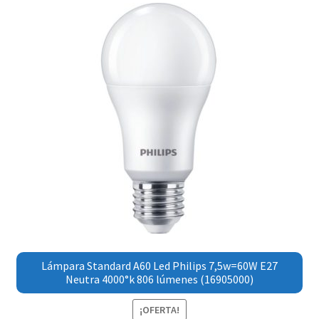
Lámpara Standard A60 Led Philips 7,5w=60W E27
Neutra 4000°k 806 lúmenes (16905000)
¡OFERTA!