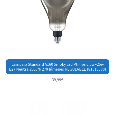
Lámpara Standard A160 Smoky Led Philips 6,5w=25w
E27 Neutra 3500°k 270 lúmenes REGULABLE (81510600)
39,99
€