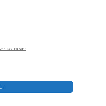
ombillas LED GU10
ión