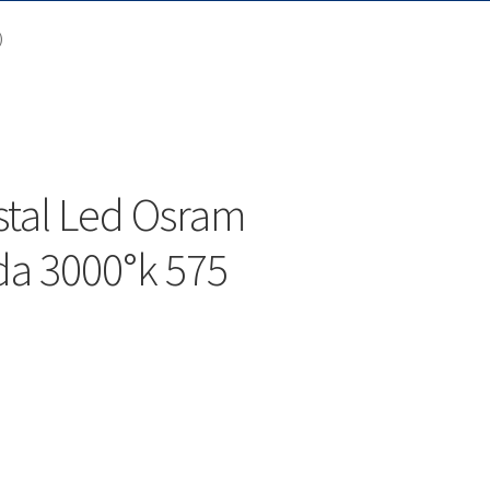
)
stal Led Osram
da 3000°k 575