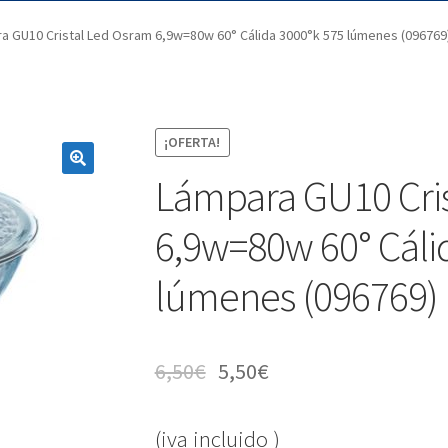
a GU10 Cristal Led Osram 6,9w=80w 60° Cálida 3000°k 575 lúmenes (096769
¡OFERTA!
Lámpara GU10 Cri
6,9w=80w 60° Cáli
lúmenes (096769)
6,50
€
5,50
€
(iva incluido )