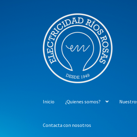
Ir
Ir
a
al
la
contenido
navegación
Inicio
¿Quienes somos?
Nuestro
Contacta con nosotros