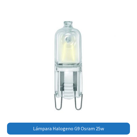
Lámpara Halogeno G9 Osram 25w