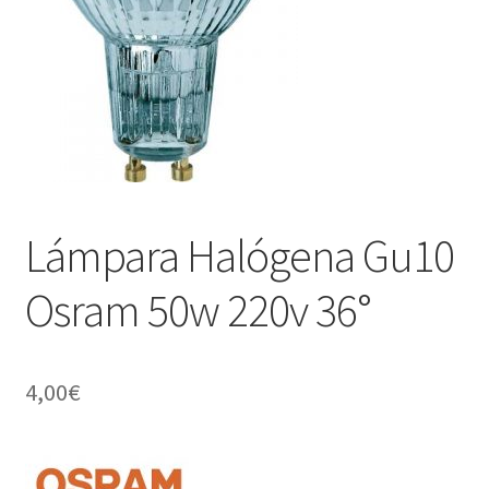
menú
Contacta con nosotros
hijo
Lámpara Halógena Gu10
Osram 50w 220v 36°
4,00
€