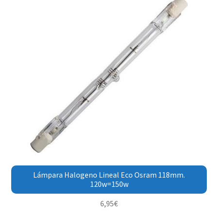
Lámpara Halogeno Lineal Eco Osram 118mm.
120w=150w
6,95
€