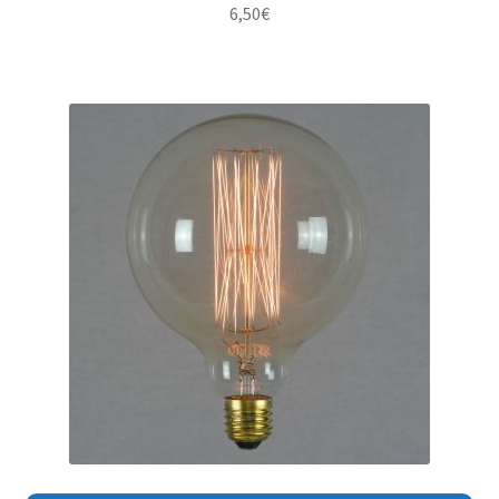
6,50
€