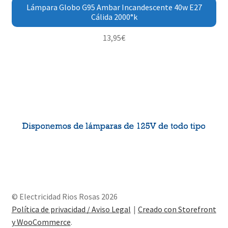
Lámpara Globo G95 Ambar Incandescente 40w E27
Cálida 2000°k
13,95
€
© Electricidad Rios Rosas 2026
Política de privacidad / Aviso Legal
Creado con Storefront
y WooCommerce
.