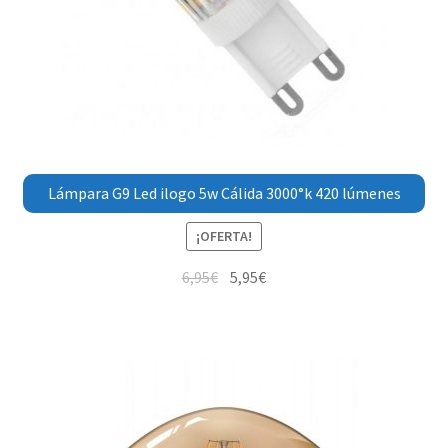
Lámpara G9 Led ilogo 5w Cálida 3000°k 420 lúmenes
¡OFERTA!
6,95
€
5,95
€