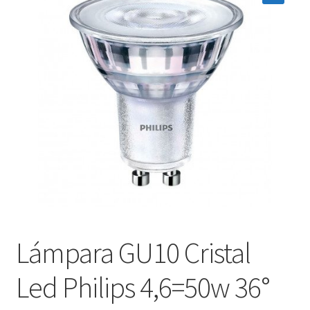
menú
Contacta con nosotros
hijo
Lámpara GU10 Cristal
Led Philips 4,6=50w 36°