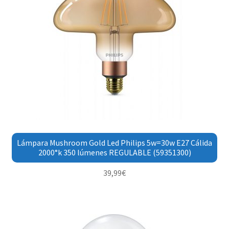
Lámpara Mushroom Gold Led Philips 5w=30w E27 Cálida
2000°k 350 lúmenes REGULABLE (59351300)
39,99
€