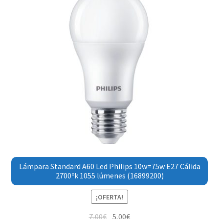
Lámpara Standard A60 Led Philips 10w=75w E27 Cálida
2700ºk 1055 lúmenes (16899200)
¡OFERTA!
7,00
€
5,00
€