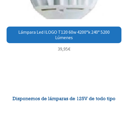
Lámpara Led ILOGO T120 60w 4200°k 240° 5200
Lúmenes
39,95
€