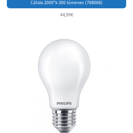
Cálida 2000°k 300 lúmenes (768068)
44,99
€