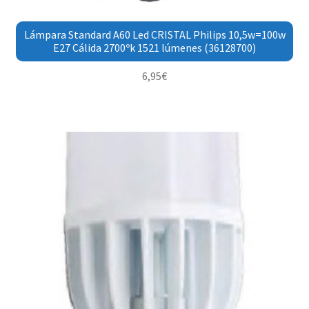
Lámpara Standard A60 Led CRISTAL Philips 10,5w=100w
E27 Cálida 2700ºk 1521 lúmenes (36128700)
6,95
€