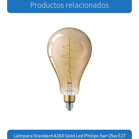
Productos relacionados
Lámpara Standard A160 Gold Led Philips 5w=25w E27