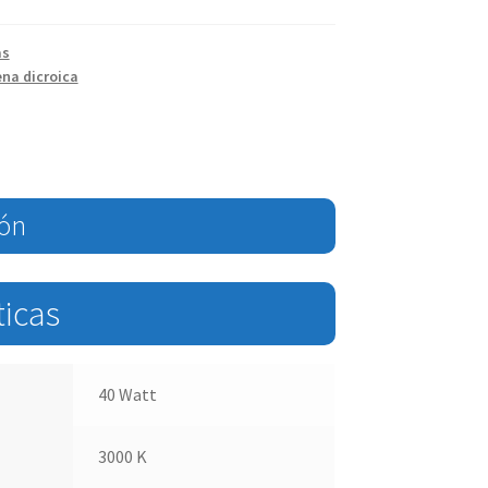
as
na dicroica
ión
ticas
40 Watt
3000 K