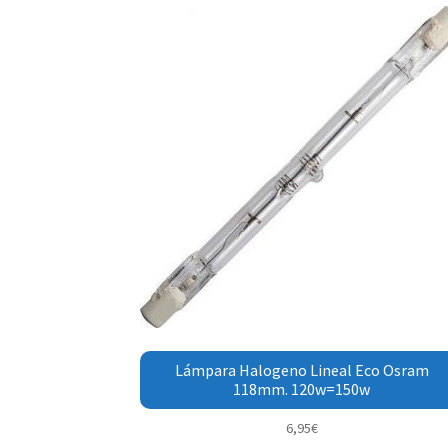
Lámpara Halogeno Lineal Eco Osram
118mm. 120w=150w
6,95
€