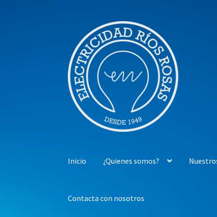
Ir
Ir
a
al
la
contenido
navegación
Inicio
¿Quienes somos?
Nuestro
Contacta con nosotros