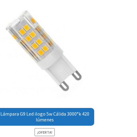
Lámpara G9 Led ilogo 5w Cálida 3000°k 420
lúmenes
¡OFERTA!