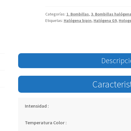
Categorías:
1. Bombillas
,
3. Bombillas halógen
Etiquetas:
Halógena bipin
,
Halógena G9
,
Hologe
Descripc
Caracteris
Intensidad :
Temperatura Color :