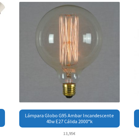
Lámpara Globo G95 Ambar Incandescente
40w E27 Cálida 2000°k
13,95
€