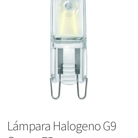
menú
Contacta con nosotros
hijo
Lámpara Halogeno G9