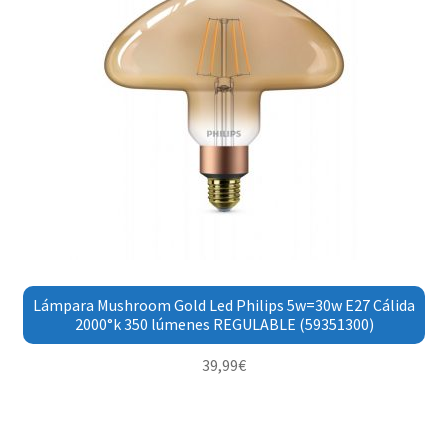
Lámpara Mushroom Gold Led Philips 5w=30w E27 Cálida
2000°k 350 lúmenes REGULABLE (59351300)
39,99
€