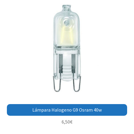
Lámpara Halogeno G9 Osram 40w
6,50
€