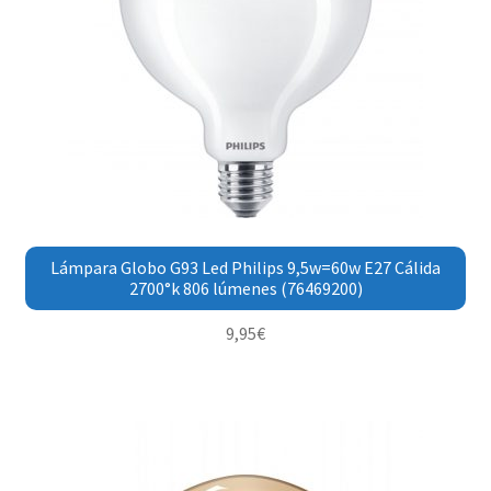
Lámpara Globo G93 Led Philips 9,5w=60w E27 Cálida
2700°k 806 lúmenes (76469200)
9,95
€