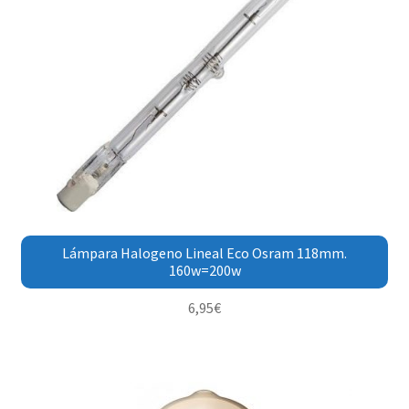
Lámpara Halogeno Lineal Eco Osram 118mm.
160w=200w
6,95
€