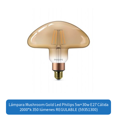
Lámpara Mushroom Gold Led Philips 5w=30w E27 Cálida
2000°k 350 lúmenes REGULABLE (59351300)