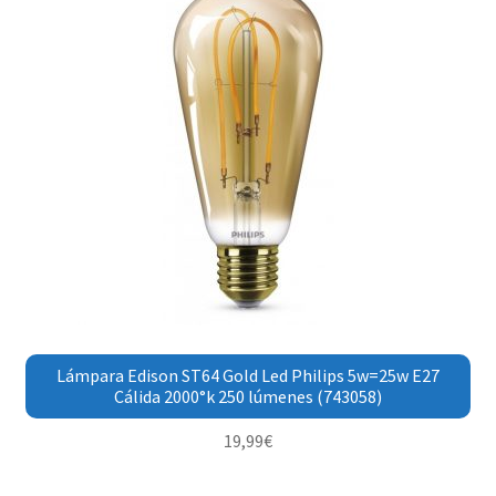
Lámpara Edison ST64 Gold Led Philips 5w=25w E27
Cálida 2000°k 250 lúmenes (743058)
19,99
€