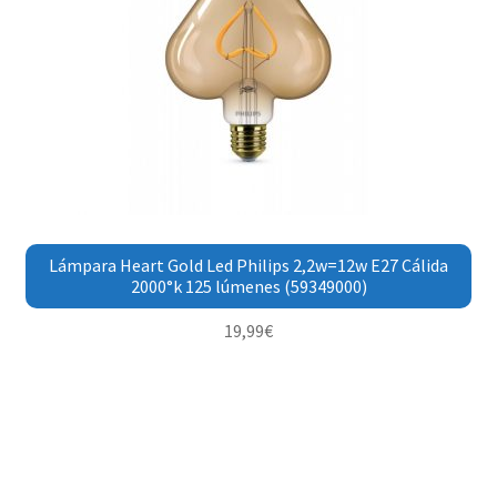
Lámpara Heart Gold Led Philips 2,2w=12w E27 Cálida
2000°k 125 lúmenes (59349000)
19,99
€