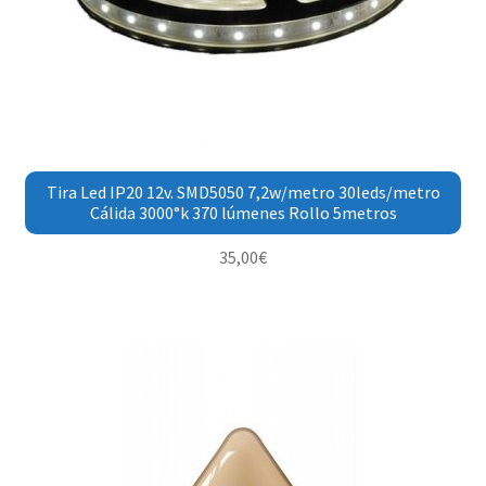
Tira Led IP20 12v. SMD5050 7,2w/metro 30leds/metro
Cálida 3000°k 370 lúmenes Rollo 5metros
35,00
€