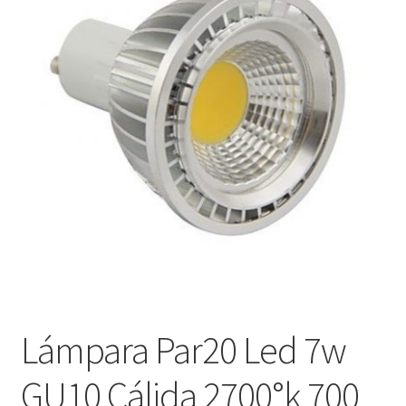
menú
Contacta con nosotros
hijo
Lámpara Par20 Led 7w
GU10 Cálida 2700°k 700