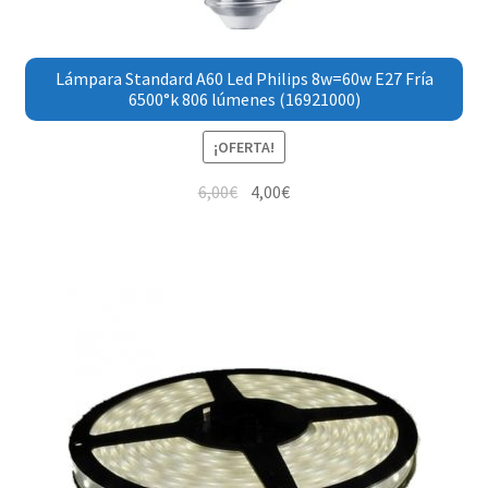
Lámpara Standard A60 Led Philips 8w=60w E27 Fría
6500°k 806 lúmenes (16921000)
¡OFERTA!
6,00
€
4,00
€