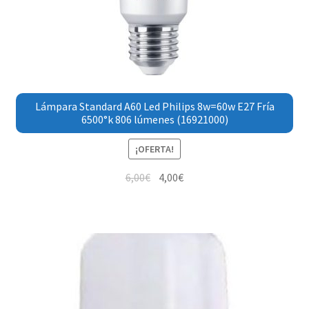
Lámpara Standard A60 Led Philips 8w=60w E27 Fría
6500°k 806 lúmenes (16921000)
¡OFERTA!
6,00
€
4,00
€