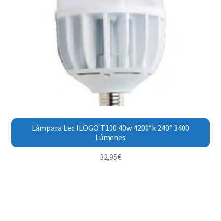
Lámpara Led ILOGO T100 40w 4200°k 240° 3400
Lúmenes
32,95
€