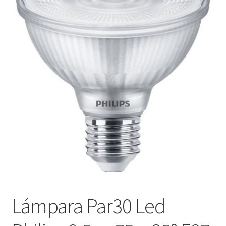
menú
Contacta con nosotros
hijo
Lámpara Par30 Led