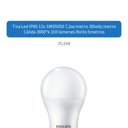
Tira Led IP65 12v. SMD5050 7,2w/metro 30leds/metro
Cálida 3000°k 310 lúmenes Rollo 5metros
35,00
€