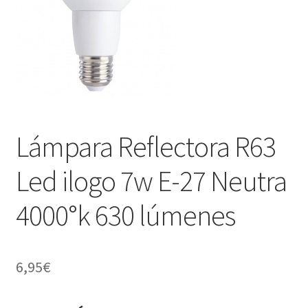
menú
Contacta con nosotros
hijo
Lámpara Reflectora R63
Led ilogo 7w E-27 Neutra
4000°k 630 lúmenes
6,95
€