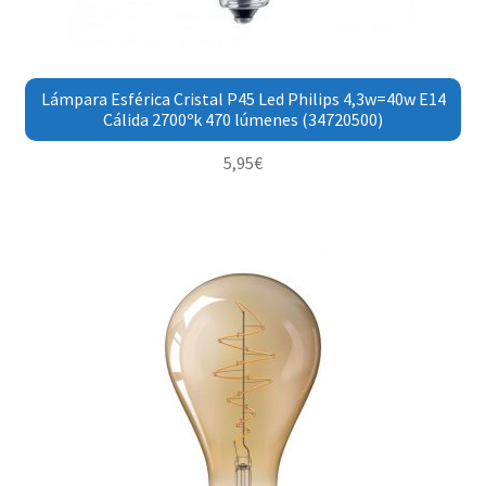
Lámpara Esférica Cristal P45 Led Philips 4,3w=40w E14
Cálida 2700ºk 470 lúmenes (34720500)
5,95
€