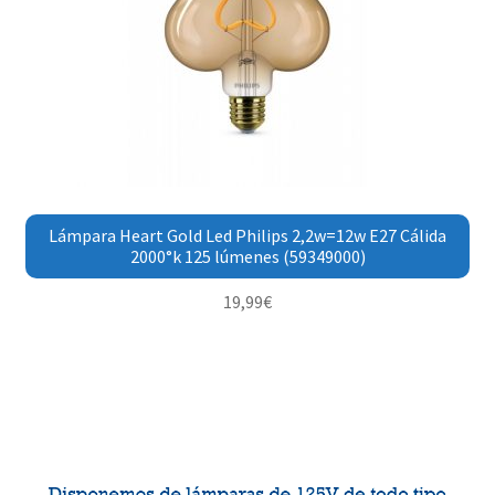
Lámpara Heart Gold Led Philips 2,2w=12w E27 Cálida
2000°k 125 lúmenes (59349000)
19,99
€