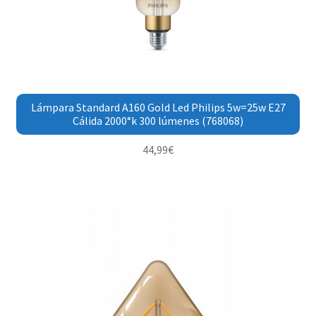
Lámpara Standard A160 Gold Led Philips 5w=25w E27
Cálida 2000°k 300 lúmenes (768068)
44,99
€