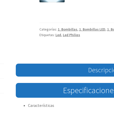
Categorías:
1. Bombillas
,
1. Bombillas LED
,
1. B
Etiquetas:
Led
,
Led Philips
Descripc
Especificacione
Características