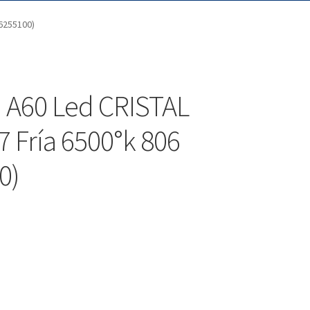
6255100)
 A60 Led CRISTAL
 Fría 6500°k 806
0)