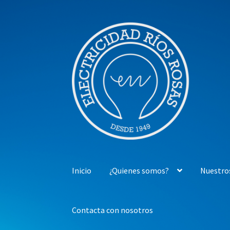
Ir
Ir
a
al
la
contenido
navegación
Inicio
¿Quienes somos?
Nuestro
Contacta con nosotros