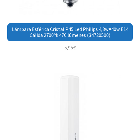
Lámpara Esférica Cristal P45 Led Philips 4,3w=40w E14
Cálida 2700ºk 470 lúmenes (34720500)
5,95
€