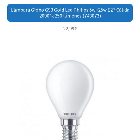
Lámpara Globo G93 Gold Led Philips 5w=25w E27 Cálida
2000°k 250 lúmenes (743073)
22,99
€