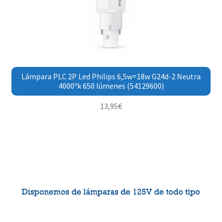
Lámpara PLC 2P Led Philips 6,5w=18w G24d-2 Neutra
4000ºk 650 lúmenes (54129600)
13,95
€