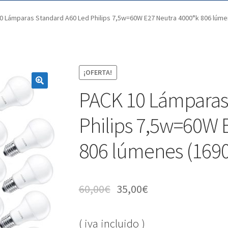
0 Lámparas Standard A60 Led Philips 7,5w=60W E27 Neutra 4000°k 806 lúme
¡OFERTA!
PACK 10 Lámparas
Philips 7,5w=60W 
806 lúmenes (1690
60,00
€
35,00
€
( iva incluido )