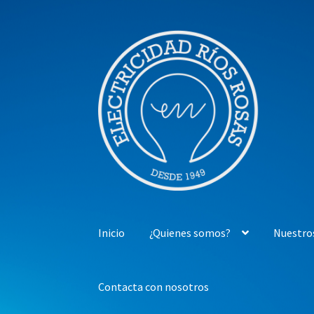
Ir
Ir
a
al
la
contenido
navegación
Inicio
¿Quienes somos?
Nuestro
Contacta con nosotros