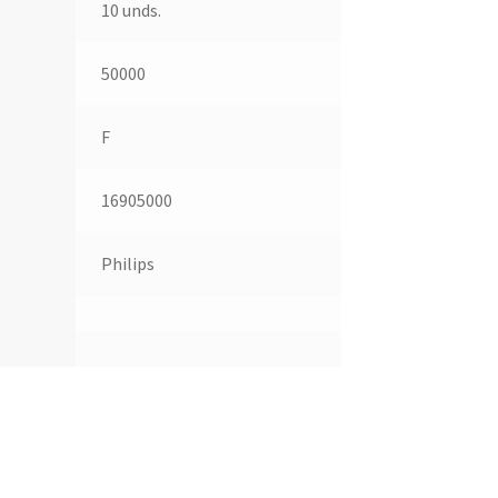
10 unds.
50000
F
16905000
Philips