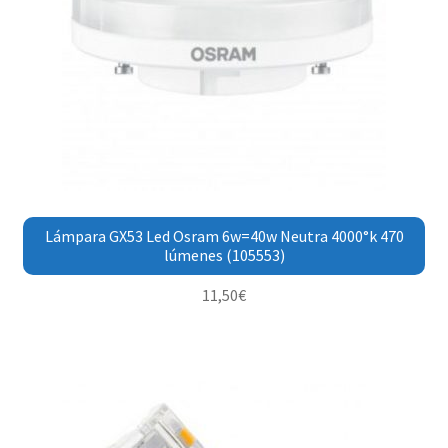
Lámpara GX53 Led Osram 6w=40w Neutra 4000°k 470
lúmenes (105553)
11,50
€