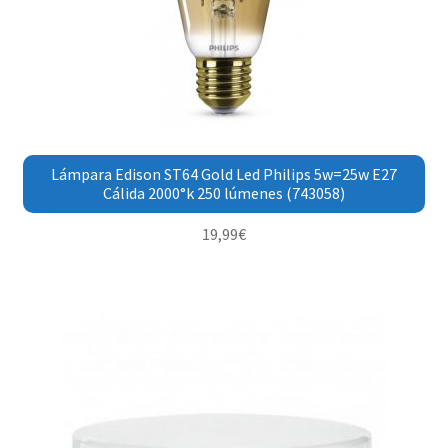
Lámpara Edison ST64 Gold Led Philips 5w=25w E27
Cálida 2000°k 250 lúmenes (743058)
19,99
€