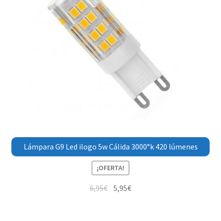
Lámpara G9 Led ilogo 5w Cálida 3000°k 420 lúmenes
¡OFERTA!
6,95
€
5,95
€