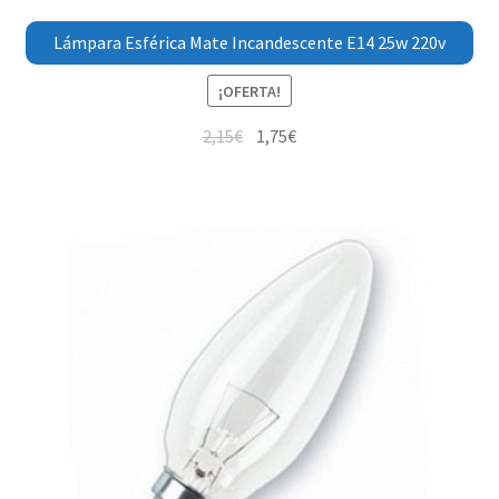
Lámpara Esférica Mate Incandescente E14 25w 220v
¡OFERTA!
2,15
€
1,75
€