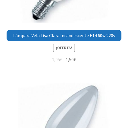
Lámpara Vela Lisa Clara Incandescente E14 60w 220v
¡OFERTA!
1,95
€
1,50
€