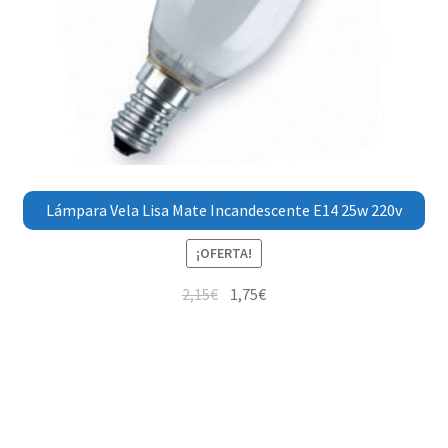
Lámpara Vela Lisa Mate Incandescente E14 25w 220v
¡OFERTA!
2,15
€
1,75
€