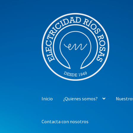
Ir
Ir
a
al
la
contenido
navegación
Inicio
¿Quienes somos?
Nuestro
Contacta con nosotros