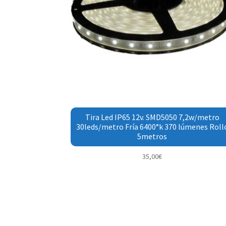
Tira Led IP65 12v. SMD5050 7,2w/metro
30leds/metro Fría 6400°k 370 lúmenes Roll
5metros
35,00
€