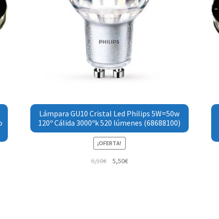
Lámpara GU10 Cristal Led Philips 5W=50w
o
120º Cálida 3000ºk 520 lúmenes (68688100)
¡OFERTA!
6,50
€
5,50
€