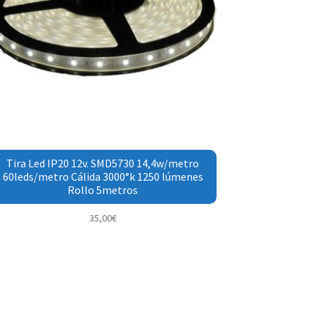
Tira Led IP20 12v. SMD5730 14,4w/metro
60leds/metro Cálida 3000°k 1250 lúmenes
Rollo 5metros
35,00
€