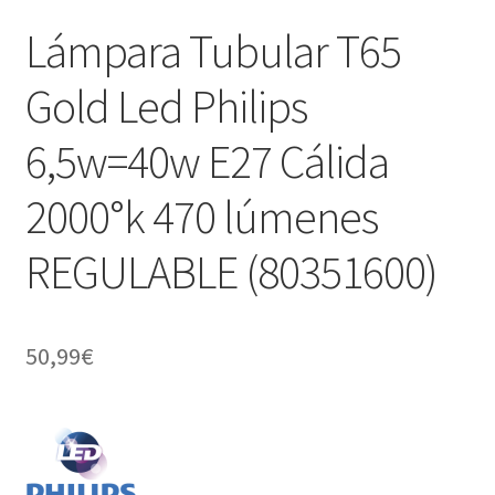
Lámpara Tubular T65
Gold Led Philips
6,5w=40w E27 Cálida
2000°k 470 lúmenes
REGULABLE (80351600)
50,99
€