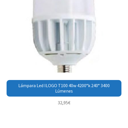
Lámpara Led ILOGO T100 40w 4200°k 240° 3400
Lúmenes
32,95
€