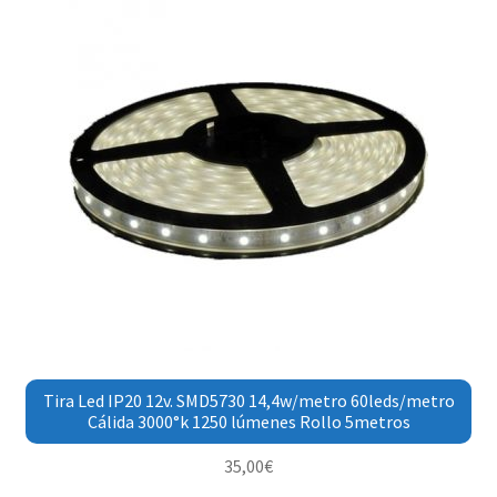
Tira Led IP20 12v. SMD5730 14,4w/metro 60leds/metro
Cálida 3000°k 1250 lúmenes Rollo 5metros
35,00
€