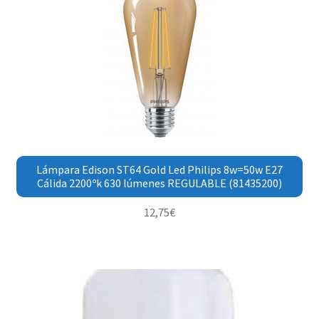
Lámpara Edison ST64 Gold Led Philips 8w=50w E27
Cálida 2200ºk 630 lúmenes REGULABLE (81435200)
12,75
€