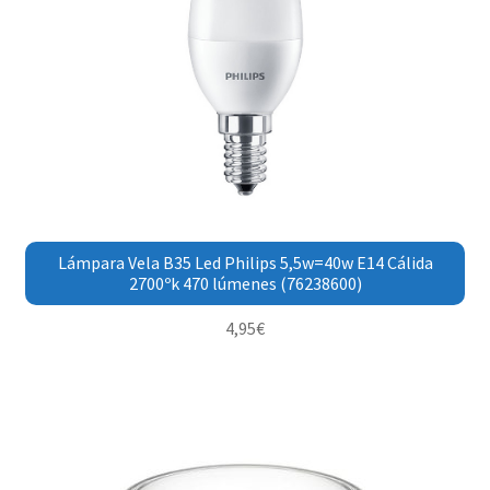
Lámpara Vela B35 Led Philips 5,5w=40w E14 Cálida
2700ºk 470 lúmenes (76238600)
4,95
€