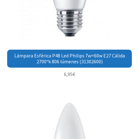
Lámpara Esférica P48 Led Philips 7w=60w E27 Cálida
2700ºk 806 lúmenes (31302600)
6,95
€