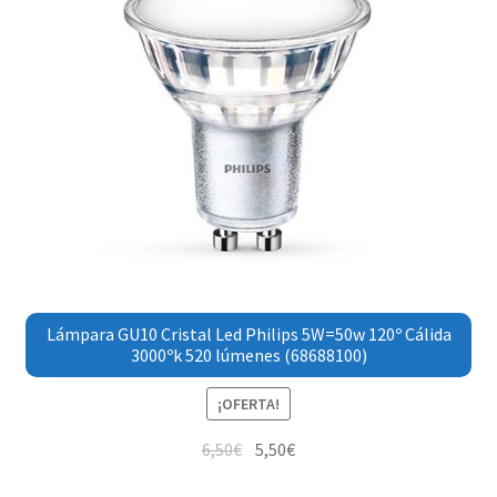
Lámpara GU10 Cristal Led Philips 5W=50w 120º Cálida
3000ºk 520 lúmenes (68688100)
¡OFERTA!
6,50
€
5,50
€