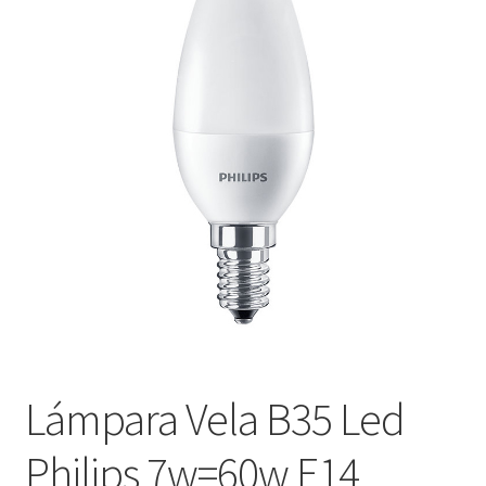
menú
Contacta con nosotros
hijo
Lámpara Vela B35 Led
Philips 7w=60w E14