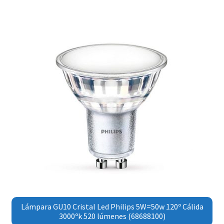
Lámpara GU10 Cristal Led Philips 5W=50w 120º Cálida
3000ºk 520 lúmenes (68688100)