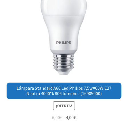
Lámpara Standard A60 Led Philips 7,5w=60W E27
Neutra 4000°k 806 lúmenes (16905000)
¡OFERTA!
6,00
€
4,00
€