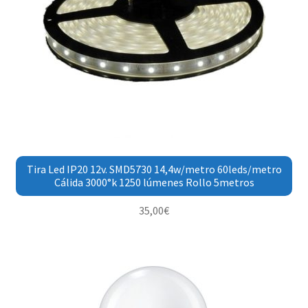
Tira Led IP20 12v. SMD5730 14,4w/metro 60leds/metro
Cálida 3000°k 1250 lúmenes Rollo 5metros
35,00
€