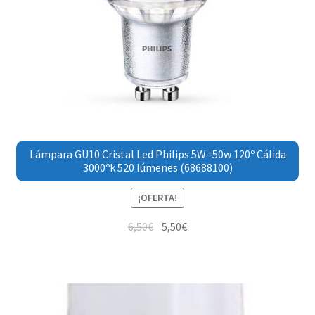
Lámpara GU10 Cristal Led Philips 5W=50w 120º Cálida
3000ºk 520 lúmenes (68688100)
¡OFERTA!
6,50
€
5,50
€