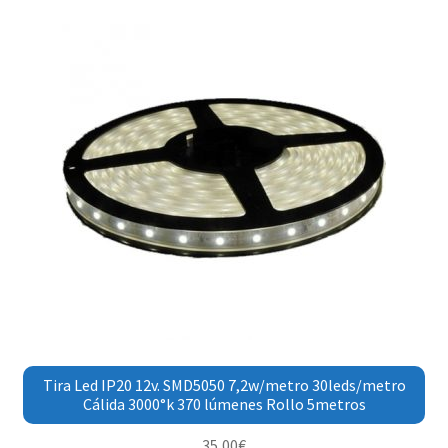
Tira Led IP20 12v. SMD5050 7,2w/metro 30leds/metro
Cálida 3000°k 370 lúmenes Rollo 5metros
35,00
€