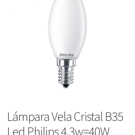
menú
Contacta con nosotros
hijo
Lámpara Vela Cristal B35
Led Philips 4,3w=40W