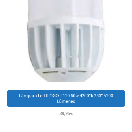
Lámpara Led ILOGO T120 60w 4200°k 240° 5200
Lúmenes
39,95
€