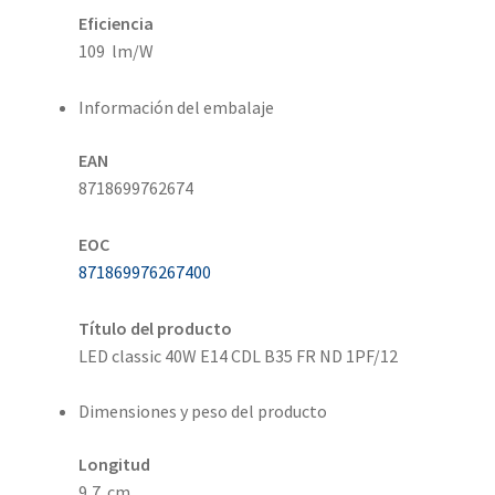
Eficiencia
109 lm/W
Información del embalaje
EAN
8718699762674
EOC
871869976267400
Título del producto
LED classic 40W E14 CDL B35 FR ND 1PF/12
Dimensiones y peso del producto
Longitud
9,7 cm