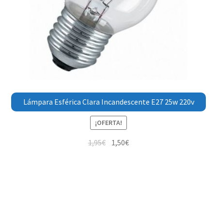
Lámpara Esférica Clara Incandescente E27 25w 220v
¡OFERTA!
1,95
€
1,50
€