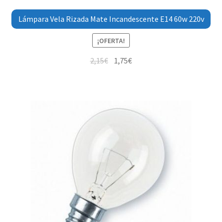
Lámpara Vela Rizada Mate Incandescente E14 60w 220v
¡OFERTA!
2,15
€
1,75
€