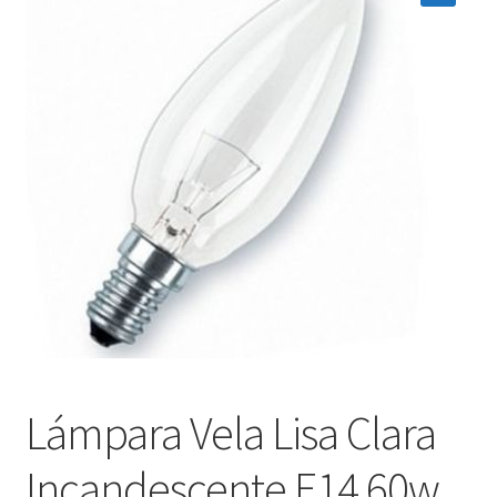
menú
Contacta con nosotros
hijo
Lámpara Vela Lisa Clara
Incandescente E14 60w