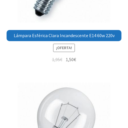
Lámpara Esférica Clara Incandescente E14 60w 220v
¡OFERTA!
1,95
€
1,50
€