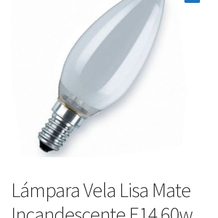
menú
Contacta con nosotros
hijo
Lámpara Vela Lisa Mate
Incandescente E14 60w