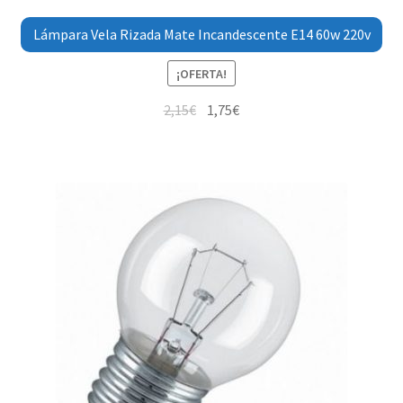
Lámpara Vela Rizada Mate Incandescente E14 60w 220v
¡OFERTA!
2,15
€
1,75
€