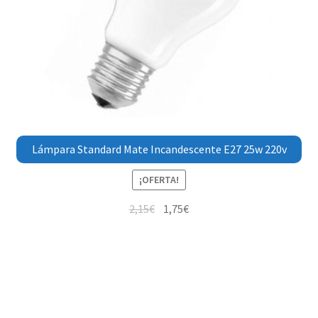
Lámpara Standard Mate Incandescente E27 25w 220v
¡OFERTA!
2,15
€
1,75
€