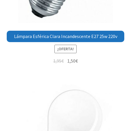
Lámpara Esférica Clara Incandescente E27 25w 220v
¡OFERTA!
1,95
€
1,50
€