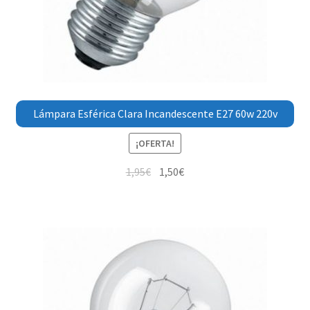
Lámpara Esférica Clara Incandescente E27 60w 220v
¡OFERTA!
1,95
€
1,50
€