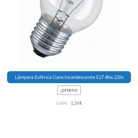
Lámpara Esférica Clara Incandescente E27 40w 220v
¡OFERTA!
1,95
€
1,50
€