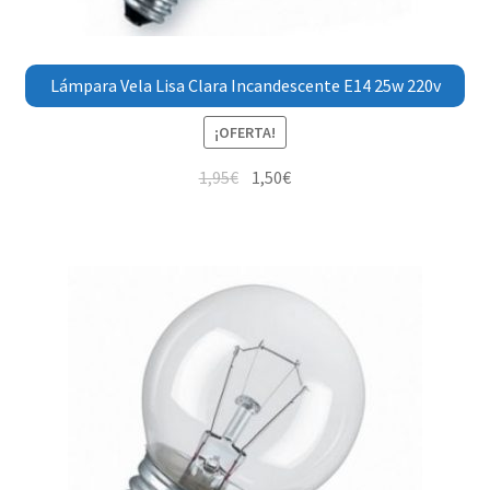
Lámpara Vela Lisa Clara Incandescente E14 25w 220v
¡OFERTA!
1,95
€
1,50
€