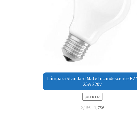
Lámpara Standard Mate Incandescente E2
25w 220v
¡OFERTA!
2,15
€
1,75
€