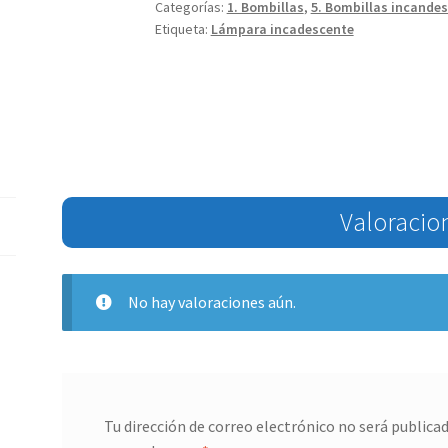
Categorías:
1. Bombillas
,
5. Bombillas incande
Etiqueta:
Lámpara incadescente
Valoracio
No hay valoraciones aún.
Tu dirección de correo electrónico no será publicad