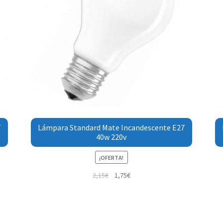
7
Lámpara Standard Mate Incandescente E27
40w 220v
¡OFERTA!
2,15
€
1,75
€