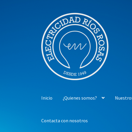
Ir
Ir
a
al
la
contenido
navegación
Inicio
¿Quienes somos?
Nuestro
Contacta con nosotros