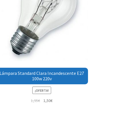
Lámpara Standard Clara Incandescente E27
100w 220v
¡OFERTA!
1,95
€
1,50
€