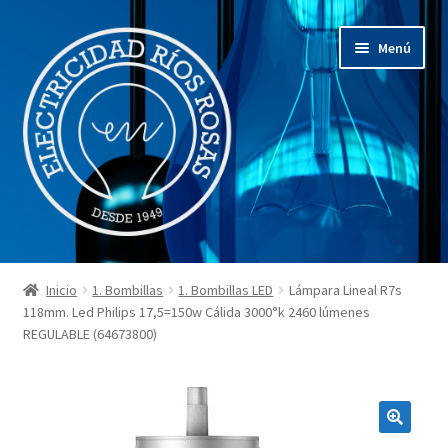
Ir
Ir
Menú
a
al
la
contenido
navegación
Inicio
Inicio
1. Bombillas
1. Bombillas LED
Lámpara Lineal R7s
Expandi
118mm. Led Philips 17,5=150w Cálida 3000°k 2460 lúmenes
¿Quienes somos?
REGULABLE (64673800)
el
menú
Expandi
Nuestros productos
hijo
el
menú
Expandi
Restauraciones
hijo
el