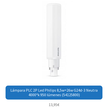
Lámpara PLC 2P Led Philips 8,5w=26w G24d-3 Neutra
4000ºk 950 lúmenes (54125800)
13,95
€