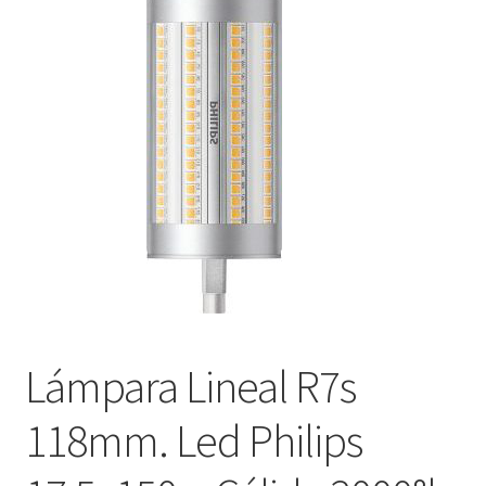
menú
Contacta con nosotros
hijo
Lámpara Lineal R7s
118mm. Led Philips