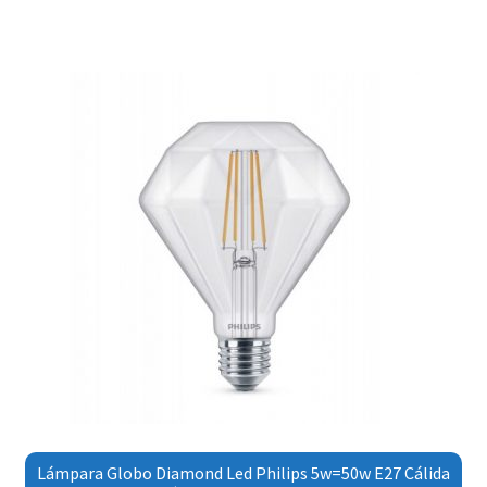
Lámpara Globo Diamond Led Philips 5w=50w E27 Cálida