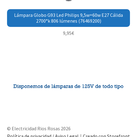
Lámpara Globo G93 Led Philips 9,5w=60w E27 Cálida
2700°k 806 lúmenes (76469200)
9,95
€
© Electricidad Rios Rosas 2026
Política de privacidad / Aviso Legal
Creado con Storefront