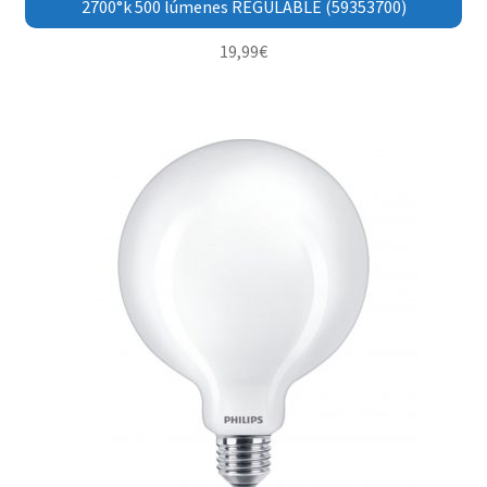
2700°k 500 lúmenes REGULABLE (59353700)
19,99
€